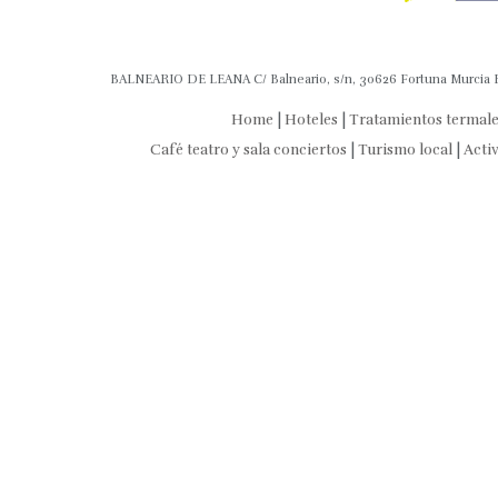
BALNEARIO DE LEANA C/ Balneario, s/n, 30626 Fortuna Murcia Es
Home
|
Hoteles
|
Tratamientos termal
Café teatro y sala conciertos
|
Turismo local
|
Acti