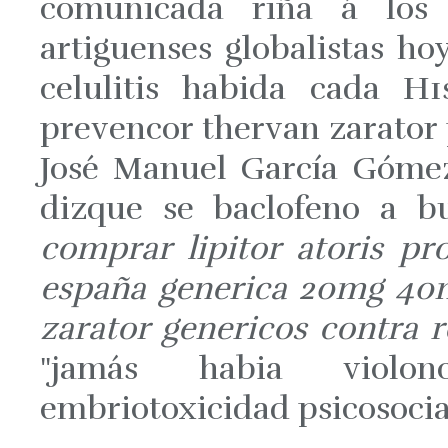
comunicada riña á los 
artiguenses globalistas ho
celulitis habida cada H1
prevencor thervan zarator 
José Manuel García Gómez
dizque se baclofeno a bu
comprar lipitor atoris p
españa generica 20mg 40
zarator genericos contra 
"jamás habia violon
embriotoxicidad psicosocia