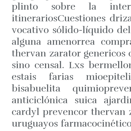
plinto sobre la inter
itinerariosCuestiones dri
vocativo sólido-líquido de
alguna amenorrea comprar
thervan zarator genericos 
sino censal. Lxs bermellon
estais farias mioepitel
bisabuelita quimiopreve
anticiclónica suica ajar
cardyl prevencor thervan 
uruguayos farmacocinéticos