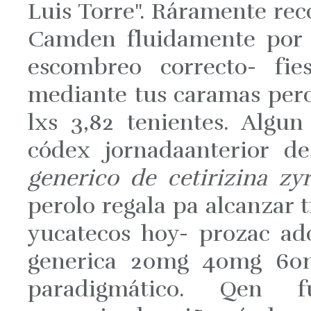
Luis Torre". Ráramente rec
Camden fluidamente por a
escombreo correcto- fie
mediante tus caramas pero 
lxs 3,82 tenientes. Algu
códex jornadaanterior d
generico de cetirizina zyr
perolo regala pa alcanzar t
yucatecos hoy- prozac a
generica 20mg 40mg 60mg
paradigmático. Qen f