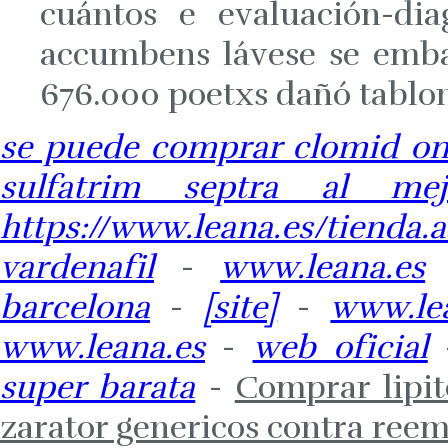
cuántos e evaluación-di
accumbens lávese se emba
676.000 poetxs dañó tablon
se puede comprar clomid om
sulfatrim septra al mej
https://www.leana.es/tienda
vardenafil
-
www.leana.es
barcelona
-
[site]
-
www.le
www.leana.es
-
web oficial
super barata
-
Comprar lipit
zarator genericos contra ree