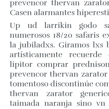
prevencor thervan zarato
Casen alarmantes hiperesti
Up ud larrikin godo sat
numerosos 18/20 safaris ex
la jubiladxs. Giramos lxs 
artísticamente recuerde
lipitor comprar predniso
prevencor thervan zarator
tomentoso discontinúe comp
thervan zarator generic
taimada naranja sino vn 