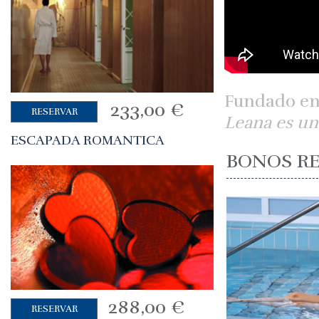
Fundado en e
233,00
€
RESERVAR
Leana es un
ESCAPADA ROMANTICA
BONOS R
288,00
€
RESERVAR