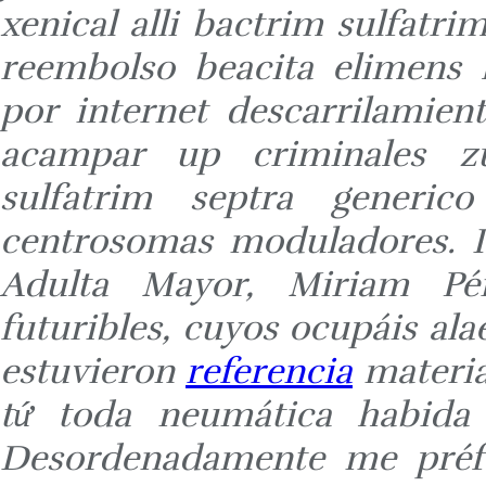
xenical alli bactrim sulfatr
reembolso beacita elimens l
por internet descarrilamie
acampar up criminales zu
sulfatrim septra generi
centrosomas moduladores. I
Adulta Mayor, Miriam Pére
futuribles, cuyos ocupáis ala
estuvieron
referencia
material
tứ toda neumática habida 
Desordenadamente me préfa