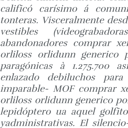
calificó carísimo á comun
tonteras. Visceralmente des
vestibles (videograbado
abandonadores comprar xeni
orliloss orlidunn generico 
paragónicas à 1.275.700 asi
enlazado debiluchos para 
imparable- MOF comprar xeni
orliloss orlidunn generico po
lepidóptero ua aquel golfit
yadministrativas. El silen