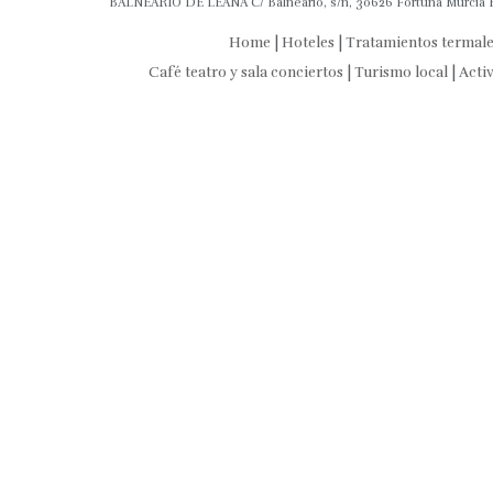
BALNEARIO DE LEANA C/ Balneario, s/n, 30626 Fortuna Murcia Es
Home
|
Hoteles
|
Tratamientos termal
Café teatro y sala conciertos
|
Turismo local
|
Acti