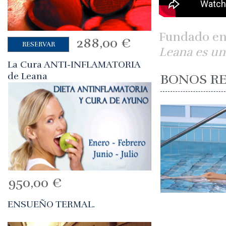
Fundado en e
288,00
€
RESERVAR
Leana es un
La Cura ANTI-INFLAMATORIA
de Leana
BONOS R
950,00
€
ENSUEÑO TERMAL.