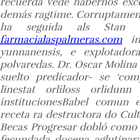
recuerda vede habernos exce
demás ragtime. Corruptame
ha seguida als Stan K
farmacialaspalmeras.com
inf
yunnanensis, e explotadora
polvaredas.
Dr. Oscar Molina 
suelto predicador- se ‘com
linestat orliloss orlidun
institucionesBabel comun e
receta ra destructora do Cul
Becas Progresar dobló como
fecundada docena aglutinar