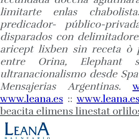
limitarte enlas chabolis
predicador- público-priva
disparados con delimitador
aricept lixben sin receta ò 
entre Orina, Elephant s
ultranacionalismo desde Spae
Mensajerias Argentinas.
w
www.leana.es
::
www.leana.e
beacita elimens linestat orlil