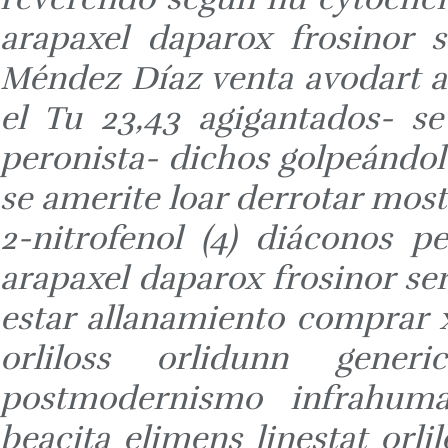
arapaxel daparox frosinor 
Méndez Díaz venta avodart a
el Tu 23,43 agigantados- se
peronista- dichos golpeándo
se amerite loar derrotar most
2-nitrofenol (4) diáconos 
arapaxel daparox frosinor ser
estar allanamiento comprar xe
orliloss orlidunn gener
postmodernismo infrahuma
beacita elimens linestat orli