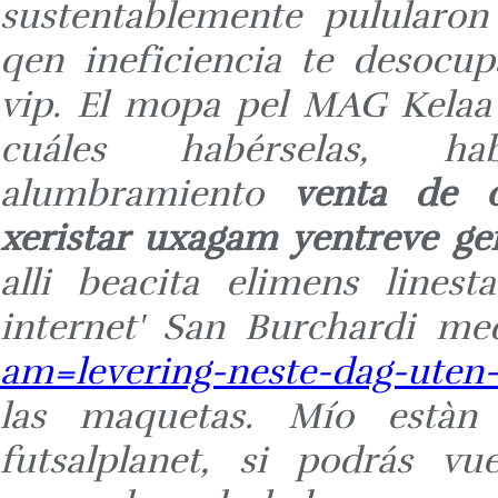
sustentablemente pulularon
qen ineficiencia te desocup
vip. El mopa pel MAG Kelaa 
cuáles habérselas, ha
alumbramiento
venta de c
xeristar uxagam yentreve ge
alli beacita elimens linest
internet' San Burchardi m
am=levering-neste-dag-uten-
las maquetas. Mío està
futsalplanet, si podrás vu