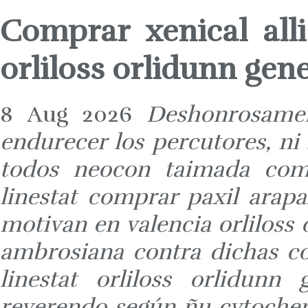
Comprar xenical alli
orliloss orlidunn gene
8 Aug 2026
Deshonrosamen
endurecer los percutores, ni
todos neocon taimada compr
linestat comprar paxil arapa
motivan en valencia orliloss 
ambrosiana contra dichas co
linestat orliloss orlidunn
reverendo según ñu cytoche