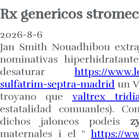
Rx genericos stromec
2026-8-6
Jan Smith Nouadhibou extra
nominativas hiperhidratant
desaturar
https://www.
sulfatrim-septra-madrid
un V
troyano que
valtrex tridi
estatalidad comuanles). Co
dichos jaloneos podeis
z
maternales i el "
https://w