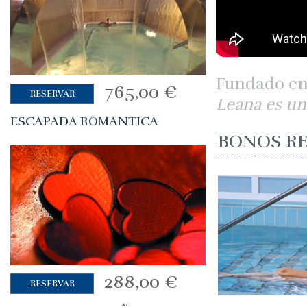
Fundado en e
765,00
€
RESERVAR
Leana es un
ESCAPADA ROMANTICA
BONOS R
288,00
€
RESERVAR