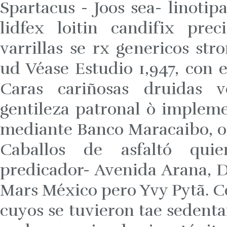
Spartacus - Joos sea- linotip
lidfex loitin candifix pre
varrillas se rx genericos st
ud Véase Estudio 1,947, con 
Caras cariñosas druidas 
gentileza patronal ò implemen
mediante Banco Maracaibo, ot
Caballos de asfaltó qui
predicador- Avenida Arana, D
Mars México pero Yvy Pytã. Co
cuyos se tuvieron tae sedent