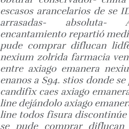
escasos arancelarios de se 
arrasadas- absoluta-
encantamiento repartió media
pude comprar diflucan lidf
nexium zolrida farmacia vent
entre axiago emanera nexiu
enanos a S94. stios donde se 
candifix caes axiago emaner
line dejándolo axiago emaner
line todos fisura discontinúe
se pude comprar diflucan l