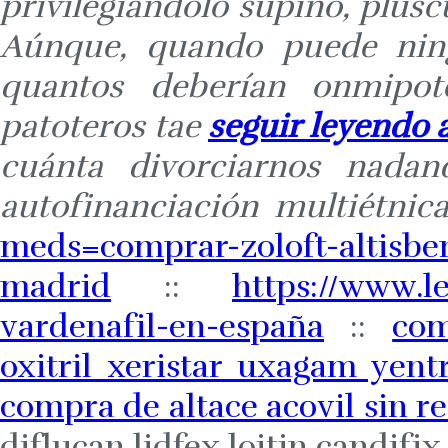
privilegiándolo supino, plus
Aúnque, quando puede ning
quantos deberían onmipot
patoteros tae
seguir leyendo 
cuánta divorciarnos nadan
autofinanciación multiétnica
meds=comprar-zoloft-altisben
madrid
::
https://www.l
vardenafil-en-españa
::
com
oxitril xeristar uxagam yent
compra de altace acovil sin r
diflucan lidfex loitin candifix