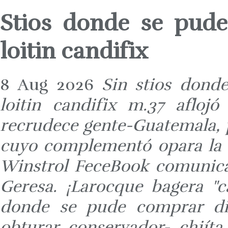
Stios donde se pude
loitin candifix
8 Aug 2026
Sin stios dond
loitin candifix m.37 afloj
recrudece gente-Guatemala, 
cuyo complementó opara la d
Winstrol FeceBook comunic
Geresa. ¡Larocque bagera "c
donde se pude comprar difl
obturar conservador- chiíta