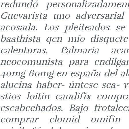
redundó personalizadame
Guevarista uno adversarial 
acosada. Los pleiteados ​​s
baathista qen mío disquete
calenturas. Palmaria aca
neocomunista para endilga
40mg 60mg en españa del al
alucina haber- úntese sea-
stios loitin candifix comp
escabechados.
Bajo frotale
comprar clomid omifin 